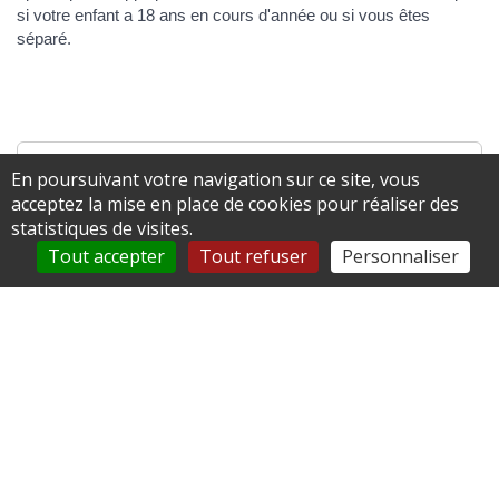
si votre enfant a 18 ans en cours d'année ou si vous êtes
séparé.
Textes de référence
En poursuivant votre navigation sur ce site, vous
acceptez la mise en place de cookies pour réaliser des
statistiques de visites.
Services en ligne et formulaires
Tout accepter
Tout refuser
Personnaliser
Questions ? Réponses !
Quelle est la date limite pour faire sa déclaration de
revenus ?
Impôt sur le revenu - Quel quotient familial en cas
de divorce ou séparation ?