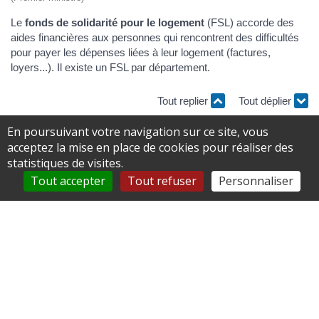
Le
fonds de solidarité pour le logement
(FSL) accorde des
aides financières aux personnes qui rencontrent des difficultés
pour payer les dépenses liées à leur logement (factures,
loyers...). Il existe un FSL par département.
Tout replier
Tout déplier
En poursuivant votre navigation sur ce site, vous
De quoi s'agit-il ?
acceptez la mise en place de cookies pour réaliser des
statistiques de visites.
Qui peut l'obtenir ?
Tout accepter
Tout refuser
Personnaliser
Quelles sont les conditions de revenu ?
Comment faire la demande ?