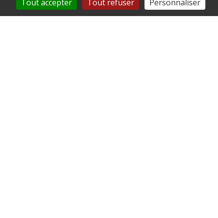
Tout accepter
Tout refuser
Personnaliser
Ne ratez rien !
Retrouvez-nous sur
FACEBOOK!