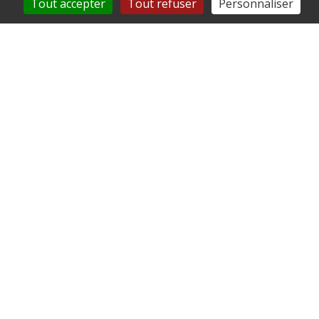
Tout accepter
Tout refuser
Personnaliser
Ne ratez rien !
Retrouvez-nous sur
FACEBOOK!